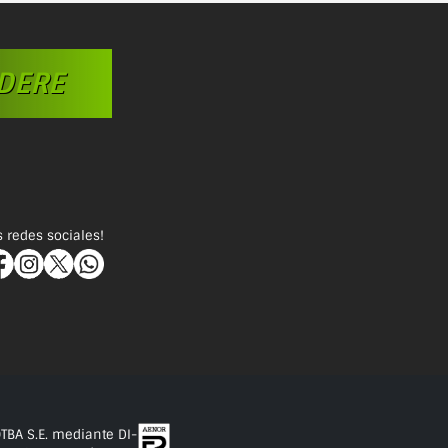
DERE
 redes sociales!
OTBA S.E. mediante DI-