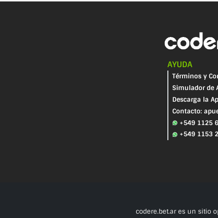
AYUDA
Términos y Co
Simulador de 
Descarga la A
Contacto: ap
+549 1125 
+549 1153 
codere.bet.ar es un sitio 