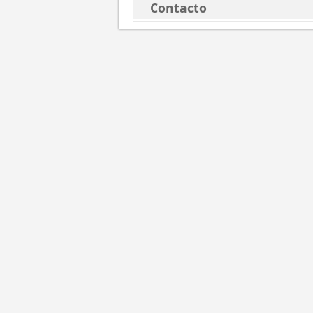
Contacto