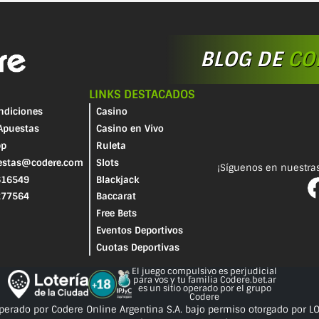
BLOG DE
CO
LINKS DESTACADOS
ndiciones
Casino
Apuestas
Casino en Vivo
pp
Ruleta
uestas@codere.com
Slots
¡Síguenos en nuestras
616549
Blackjack
277564
Baccarat
Free Bets
Eventos Deportivos
Cuotas Deportivas
El juego compulsivo es perjudicial
para vos y tu familia Codere.bet.ar
es un sitio operado por el grupo
Codere
operado por Codere Online Argentina S.A. bajo permiso otorgado por L