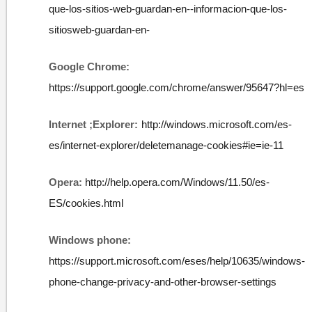
que-los-sitios-web-guardan-en-
-
informacion
-
que
-
los
-
sitios
web
-
guardan
-
en
-
Google Chrome:
https://support.google.com/chrome/answer/95647?hl=es
Internet
;
Explorer:
http://windows.microsoft.com/es
-
es/internet
-
explorer/delete
manage
-
cookies#ie=ie
-
11
Opera:
http://help.opera.com/Windows/11.50/es
-
ES/cookies.html
Windows
phone:
https://support.microsoft.com/es
es/help/10635/windows
-
phone
-
change
-
privacy
-
and
-
other
-
browser
-
settings