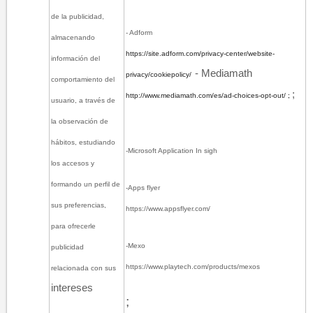
de la publicidad,
- Adform
almacenando
https://site.adform.com/privacy
-
center/website
-
información del
- Mediamat
h​
privacy/cookie
policy/
comportamiento del
;
http://www.mediamath.com/es/ad-choices-opt-out/
;
usuario, a través de
la observación de
hábitos, estudiando
-Microsoft Application In sigh
los accesos y
formando un perfil de
-Apps
flyer
sus preferencias,
https://www.appsflyer.com/
para ofrecerle
-Mexo
publicidad
https://www.playtech.com/products/mexos​
relacionada con sus
intereses
;