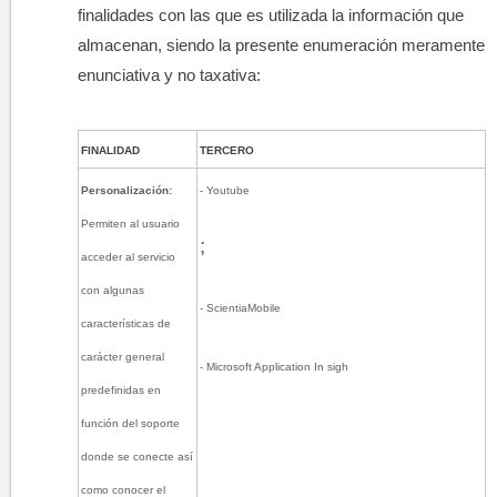
finalidades con las que es utilizada la información que
almacenan, siendo la presente enumeración meramente
enunciativa y no taxativa:​
FINALIDAD
TERCERO
Personalización:
- Youtube
Permiten al usuario
;
acceder al servicio
con algunas
- ScientiaMobile
características de
carácter general
- Microsoft Application In sigh
predefinidas en
función del soporte
donde se conecte así
como conocer el