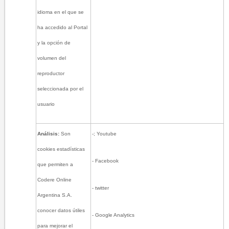
idioma en el que se
ha accedido al Portal
y la opción de
volumen del
reproductor
seleccionada por el
usuario
Análisis:
Son
-; Youtube
cookies estadísticas
- Facebook
que permiten a
Codere Online
- twitter
Argentina S.A.
conocer datos útiles
- Google Analytics
para mejorar el