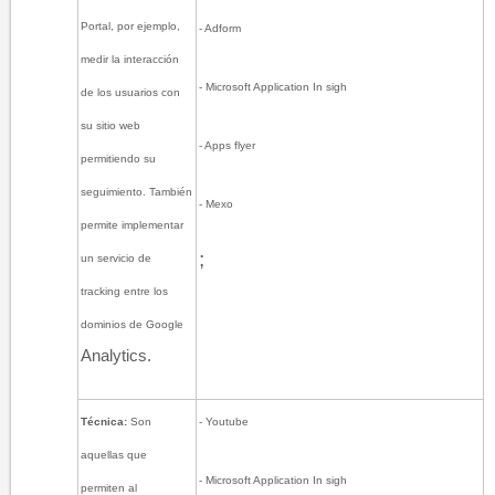
Portal, por ejemplo,
- Adform
medir la interacción
- Microsoft Application In sigh
de los usuarios con
su sitio web
- Apps flyer
permitiendo su
seguimiento. También
- Mexo
permite implementar
;
un servicio de
tracking entre los
dominios de Google
Analytics.
Técnica:
Son
- Youtube
aquellas que
- Microsoft Application In sigh
permiten al