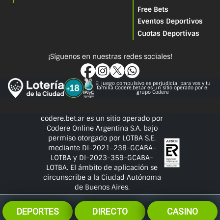
Free Bets
Eventos Deportivos
Cuotas Deportivas
¡Síguenos en nuestras redes sociales!
El juego compulsivo es perjudicial para vos y tu
familia Codere.bet.ar es un sitio operado por el
grupo Codere
codere.bet.ar es un sitio operado por
Codere Online Argentina S.A. bajo
permiso otorgado por LOTBA S.E.
mediante DI-2021-238-GCABA-
LOTBA y DI-2023-359-GCABA-
LOTBA. El ámbito de aplicación se
circunscribe a la Ciudad Autónoma
de Buenos Aires.
DEPORTES
DIRECTO
CASINO