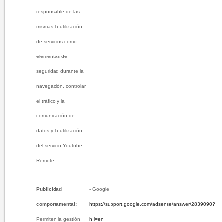
responsable de las
mismas la utilización
de servicios como
elementos de
seguridad durante la
navegación, controlar
el tráfico y la
comunicación de
datos y la utilización
del servicio Youtube
Remote.
Publicidad
- Google
comportamental:
https://support.google.com/adsense/answer/2839090?
Permiten la gestión
h
l=en