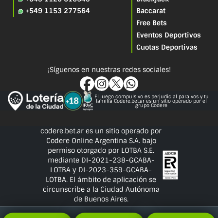
+549 1153 277564
Baccarat
Free Bets
Eventos Deportivos
Cuotas Deportivas
¡Síguenos en nuestras redes sociales!
El juego compulsivo es perjudicial para vos y tu
familia Codere.bet.ar es un sitio operado por el
grupo Codere
codere.bet.ar es un sitio operado por
Codere Online Argentina S.A. bajo
permiso otorgado por LOTBA S.E.
mediante DI-2021-238-GCABA-
LOTBA y DI-2023-359-GCABA-
LOTBA. El ámbito de aplicación se
circunscribe a la Ciudad Autónoma
de Buenos Aires.