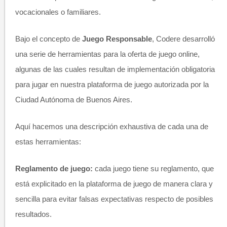
vocacionales o familiares.
Bajo el concepto de
Juego Responsable
, Codere desarrolló
una serie de herramientas para la oferta de juego online,
algunas de las cuales resultan de implementación obligatoria
para jugar en nuestra plataforma de juego autorizada por la
Ciudad Autónoma de Buenos Aires.
Aquí hacemos una descripción exhaustiva de cada una de
estas herramientas:
Reglamento de juego:
cada juego tiene su reglamento, que
está explicitado en la plataforma de juego de manera clara y
sencilla para evitar falsas expectativas respecto de posibles
resultados.